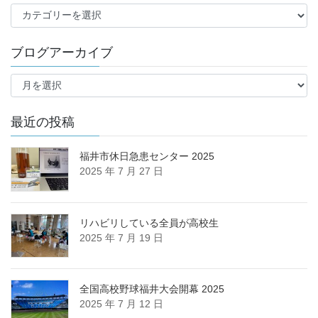
ブ
ロ
グ
ブログアーカイブ
カ
テ
ブ
ゴ
ロ
リ
グ
ー
ア
最近の投稿
ー
カ
福井市休日急患センター 2025
イ
2025 年 7 月 27 日
ブ
リハビリしている全員が高校生
2025 年 7 月 19 日
全国高校野球福井大会開幕 2025
2025 年 7 月 12 日