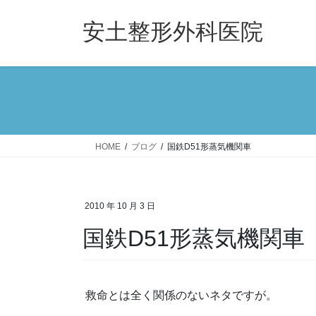
コ
ナ
ン
ビ
安土整形外科医院
テ
ゲ
ン
ー
ツ
シ
へ
ョ
ス
ン
キ
に
ッ
移
HOME
ブログ
国鉄D51形蒸気機関車
プ
動
2010 年 10 月 3 日
国鉄D51形蒸気機関車
救命とは全く関係のないネタですが。