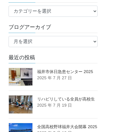
ブ
ロ
グ
ブログアーカイブ
カ
ブ
テ
ロ
ゴ
グ
リ
最近の投稿
ア
ー
ー
カ
福井市休日急患センター 2025
2025 年 7 月 27 日
イ
ブ
リハビリしている全員が高校生
2025 年 7 月 19 日
全国高校野球福井大会開幕 2025