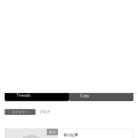
（４０）と女性（４１）。女児は両親と弟の４人で観戦に来てい
た。両親が目を離している間に女児が近くにあったカートに乗
り、何らかの操作を加えたらしく、カートが動き出した。父親
（４０）が飛び乗ってブレーキを踏んだが、間に合わなかったと
いう。
同クラブでは米女子プロゴルフ協会公式戦「ミズノクラシッ
ク」を開催中で、大勢のギャラリーが訪れていた。【福泉亮】
*/
Facebook
X
Bluesky
Threads
Copy
ブログ
カテゴリー
BLS
前の記事