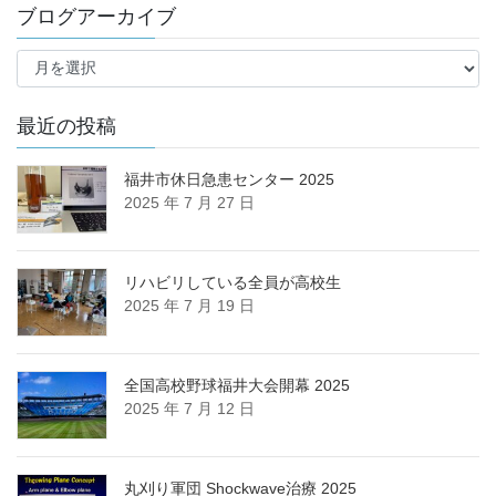
ブログアーカイブ
カ
テ
ブ
ゴ
ロ
リ
グ
ー
ア
最近の投稿
ー
カ
福井市休日急患センター 2025
イ
2025 年 7 月 27 日
ブ
リハビリしている全員が高校生
2025 年 7 月 19 日
全国高校野球福井大会開幕 2025
2025 年 7 月 12 日
丸刈り軍団 Shockwave治療 2025