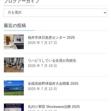
ブログアーカイブ
カ
テ
ブ
ゴ
ロ
リ
グ
ー
ア
最近の投稿
ー
カ
福井市休日急患センター 2025
イ
2025 年 7 月 27 日
ブ
リハビリしている全員が高校生
2025 年 7 月 19 日
全国高校野球福井大会開幕 2025
2025 年 7 月 12 日
丸刈り軍団 Shockwave治療 2025