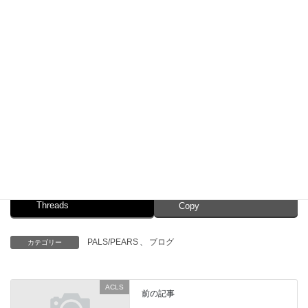
たった4日間でしたが、朝から晩まで予定がびっしりの充実した研
修でした。
帰りは爆睡、食事もとらずに寝続け、あっという間に着いていま
した。
でも、楽しかった！
Facebook
X
Bluesky
Threads
Copy
PALS/PEARS
、
ブログ
カテゴリー
ACLS
前の記事