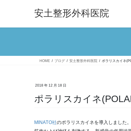
コ
ナ
ン
ビ
安土整形外科医院
テ
ゲ
ン
ー
ツ
シ
へ
ョ
ス
ン
キ
に
ッ
移
HOME
ブログ
安土整形外科医院
ポラリスカイネ(POL
プ
動
2018 年 12 月 18 日
ポラリスカイネ(POLAR
MINATO社
のポラリスカイネを導入しました