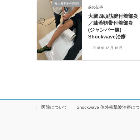
安土整形外科医院
前の記事
大腿四頭筋腱付着部炎
／膝蓋靭帯付着部炎
(ジャンパー膝)
Shockwave治療
2018 年 12 月 16 日
医院について
Shockwave 体外衝撃波治療に