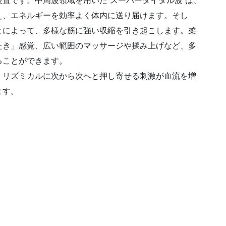
置です。中周波領域を用いた“スーパータイダル波”は、
え、エネルギーを効率よく体内に送り届けます。そし
とによって、多様な筋に強い収縮を引き起こします。柔
たき」感覚、広い範囲のマッサージや揉み上げなど、多
ることができます。
、リズミカルに次から次へと押し寄せる刺激が血流を増
ます。