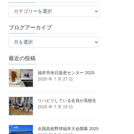
ブ
ロ
グ
ブログアーカイブ
カ
ブ
テ
ロ
ゴ
グ
リ
最近の投稿
ア
ー
ー
カ
福井市休日急患センター 2025
2025 年 7 月 27 日
イ
ブ
リハビリしている全員が高校生
2025 年 7 月 19 日
全国高校野球福井大会開幕 2025