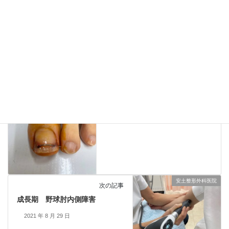
Threads
Copy
安土整形外科医院
カテゴリー
安土整形外科医院
前の記事
陥入爪 マチワイヤー
2021 年 8 月 29 日
安土整形外科医院
次の記事
成長期 野球肘内側障害
2021 年 8 月 29 日