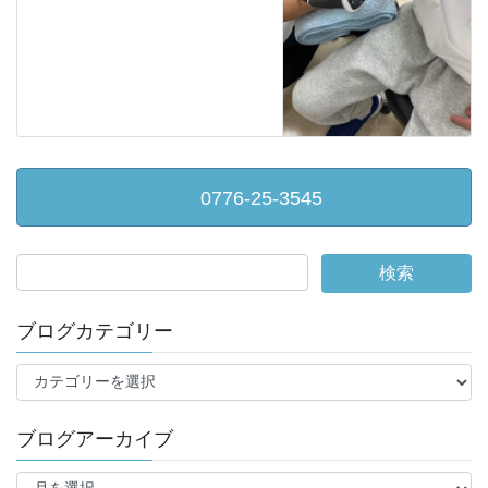
0776-25-3545
ブログカテゴリー
ブ
ロ
グ
ブログアーカイブ
カ
テ
ブ