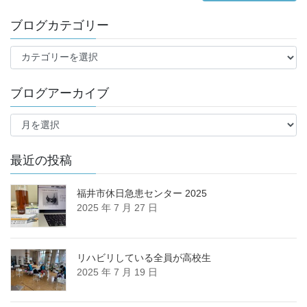
ブログカテゴリー
ブ
ロ
グ
ブログアーカイブ
カ
テ
ブ
ゴ
ロ
リ
グ
ー
ア
最近の投稿
ー
カ
福井市休日急患センター 2025
イ
2025 年 7 月 27 日
ブ
リハビリしている全員が高校生
2025 年 7 月 19 日