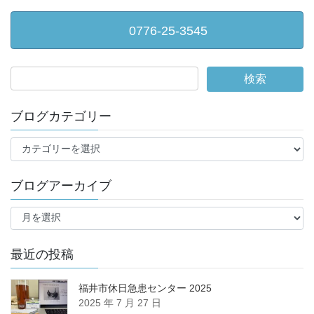
0776-25-3545
ブログカテゴリー
ブ
ロ
グ
ブログアーカイブ
カ
テ
ブ
ゴ
ロ
リ
グ
ー
ア
最近の投稿
ー
カ
福井市休日急患センター 2025
イ
2025 年 7 月 27 日
ブ