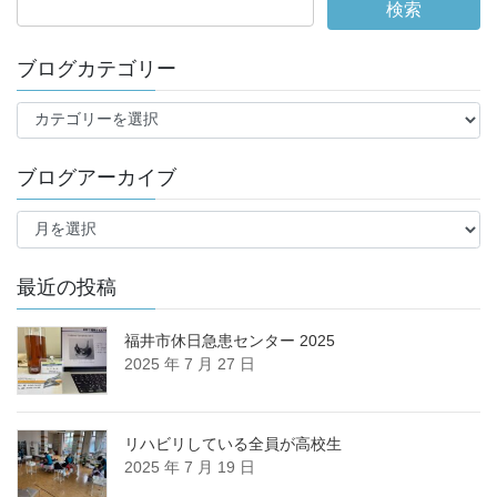
ブログカテゴリー
ブ
ロ
グ
ブログアーカイブ
カ
テ
ブ
ゴ
ロ
リ
グ
ー
ア
最近の投稿
ー
カ
福井市休日急患センター 2025
イ
2025 年 7 月 27 日
ブ
リハビリしている全員が高校生
2025 年 7 月 19 日