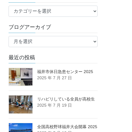
ブ
ロ
グ
ブログアーカイブ
カ
ブ
テ
ロ
ゴ
グ
リ
最近の投稿
ア
ー
ー
カ
福井市休日急患センター 2025
2025 年 7 月 27 日
イ
ブ
リハビリしている全員が高校生
2025 年 7 月 19 日
全国高校野球福井大会開幕 2025