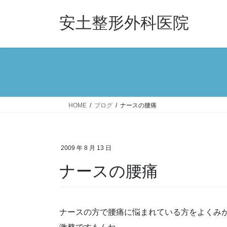
コ
ナ
ン
ビ
安土整形外科医院
テ
ゲ
ン
ー
ツ
シ
へ
ョ
ス
ン
キ
に
ッ
移
HOME
ブログ
ナースの腰痛
プ
動
2009 年 8 月 13 日
ナースの腰痛
ナースの方で腰痛に悩まれている方をよくみ