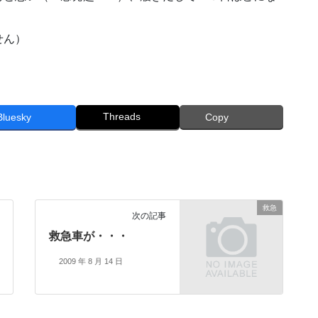
せん）
。
Threads
Bluesky
Copy
救急
次の記事
救急車が・・・
2009 年 8 月 14 日