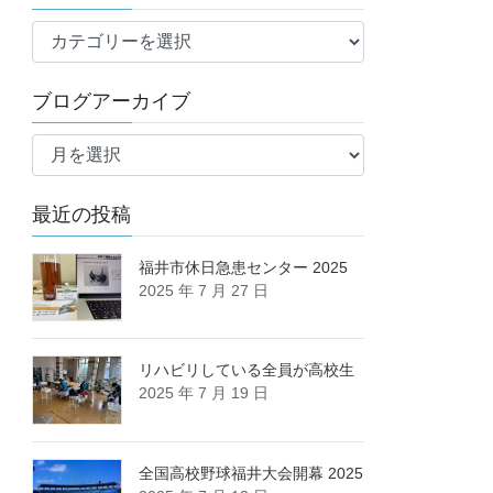
ブ
ロ
グ
ブログアーカイブ
カ
ブ
テ
ロ
ゴ
グ
リ
最近の投稿
ア
ー
ー
カ
福井市休日急患センター 2025
2025 年 7 月 27 日
イ
ブ
リハビリしている全員が高校生
2025 年 7 月 19 日
全国高校野球福井大会開幕 2025