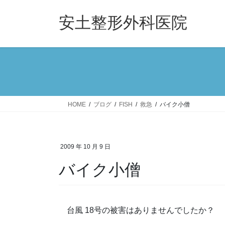
コ
ナ
ン
ビ
安土整形外科医院
テ
ゲ
ン
ー
ツ
シ
へ
ョ
ス
ン
キ
に
ッ
移
HOME
ブログ
FISH
救急
バイク小僧
プ
動
2009 年 10 月 9 日
バイク小僧
台風 18号の被害はありませんでしたか？