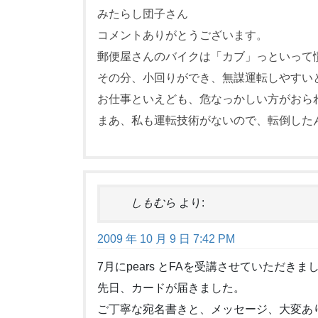
みたらし団子さん
コメントありがとうございます。
郵便屋さんのバイクは「カブ」っといって
その分、小回りができ、無謀運転しやすい
お仕事といえども、危なっかしい方がおら
まあ、私も運転技術がないので、転倒した
しもむら
より:
2009 年 10 月 9 日 7:42 PM
7月にpears とFAを受講させていただき
先日、カードが届きました。
ご丁寧な宛名書きと、メッセージ、大変あ