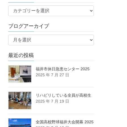
ブ
ロ
グ
ブログアーカイブ
カ
ブ
テ
ロ
ゴ
グ
リ
最近の投稿
ア
ー
ー
カ
福井市休日急患センター 2025
2025 年 7 月 27 日
イ
ブ
リハビリしている全員が高校生
2025 年 7 月 19 日
全国高校野球福井大会開幕 2025