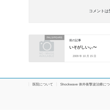
コメントは
PALS/PEARS
前の記事
いそがしいぃ〜
2009 年 10 月 15 日
医院について
Shockwave 体外衝撃波治療に