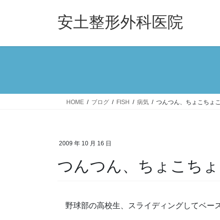
コ
ナ
ン
ビ
安土整形外科医院
テ
ゲ
ン
ー
ツ
シ
へ
ョ
ス
ン
キ
に
ッ
移
HOME
ブログ
FISH
病気
つんつん、ちょこちょ
プ
動
2009 年 10 月 16 日
つんつん、ちょこちょ
野球部の高校生、スライディングしてベース