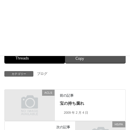
３月入園なのですが、２月はACLSや他の講習が入っていて、忙
しいです。間に合うかなぁ。
Facebook
X
Bluesky
Threads
Copy
ブログ
カテゴリー
ACLS
前の記事
宝の持ち腐れ
2009 年 2 月 4 日
HS/FA
次の記事