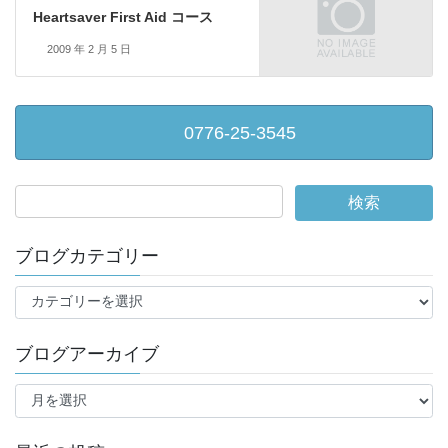
Heartsaver First Aid コース
2009 年 2 月 5 日
0776-25-3545
ブログカテゴリー
ブ
ロ
グ
ブログアーカイブ
カ
テ
ブ
ゴ
ロ
リ
グ
ー
ア