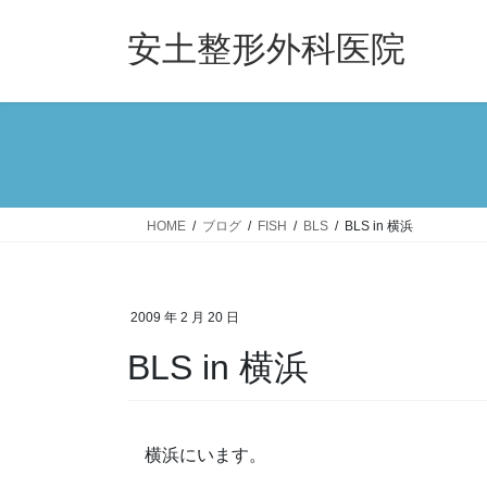
コ
ナ
ン
ビ
安土整形外科医院
テ
ゲ
ン
ー
ツ
シ
へ
ョ
ス
ン
キ
に
ッ
移
HOME
ブログ
FISH
BLS
BLS in 横浜
プ
動
2009 年 2 月 20 日
BLS in 横浜
横浜にいます。