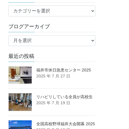
ブ
ロ
グ
ブログアーカイブ
カ
ブ
テ
ロ
ゴ
グ
リ
最近の投稿
ア
ー
ー
カ
福井市休日急患センター 2025
2025 年 7 月 27 日
イ
ブ
リハビリしている全員が高校生
2025 年 7 月 19 日
全国高校野球福井大会開幕 2025