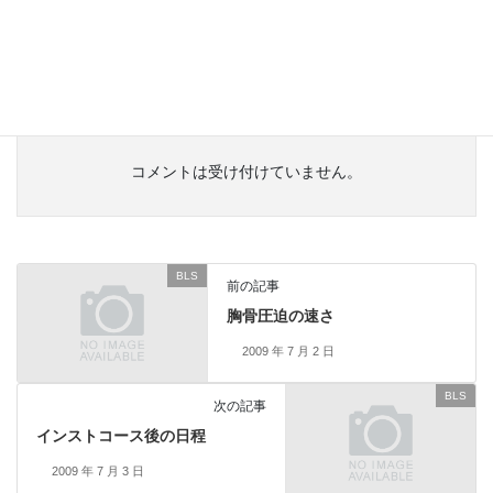
福井で初めてカレイの唐揚げを食べました。骨から全部食
べられて、大好きになりました。福井は面白い！
コメントは受け付けていません。
BLS
前の記事
胸骨圧迫の速さ
2009 年 7 月 2 日
BLS
次の記事
インストコース後の日程
2009 年 7 月 3 日