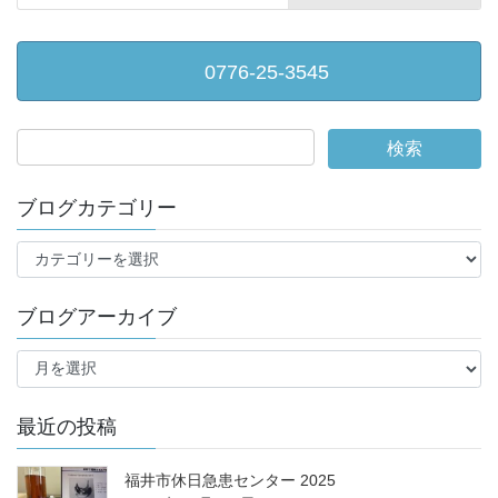
0776-25-3545
ブログカテゴリー
ブ
ロ
グ
ブログアーカイブ
カ
テ
ブ
ゴ
ロ
リ
グ
ー
ア
最近の投稿
ー
カ
福井市休日急患センター 2025
イ