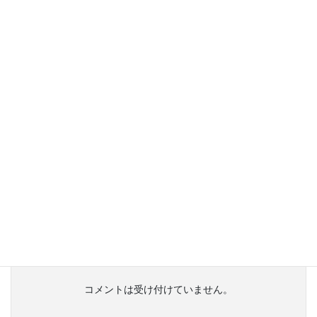
今年の梅はおいしいのかな？
またおすそわけ楽しみにしています。
pudding
より:
2009 年 7 月 10 日 10:17 PM
ケリー社長
ご無沙汰をお許しください。
今年も梅を漬けました。
なにかいい方法を考えます。。。
またご連絡いたします（＾＾）
コメントは受け付けていません。