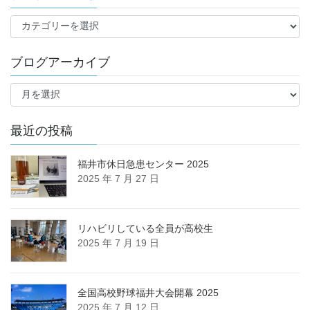
ブ
ロ
グ
ブログアーカイブ
カ
テ
ブ
ゴ
ロ
リ
グ
ー
ア
最近の投稿
ー
カ
福井市休日急患センター 2025
イ
2025 年 7 月 27 日
ブ
リハビリしている全員が高校生
2025 年 7 月 19 日
全国高校野球福井大会開幕 2025
2025 年 7 月 12 日