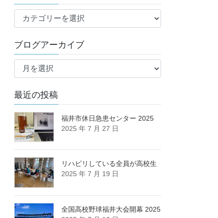
ブ
ロ
グ
ブログアーカイブ
カ
ブ
テ
ロ
ゴ
グ
リ
最近の投稿
ア
ー
ー
カ
福井市休日急患センター 2025
2025 年 7 月 27 日
イ
ブ
リハビリしている全員が高校生
2025 年 7 月 19 日
全国高校野球福井大会開幕 2025