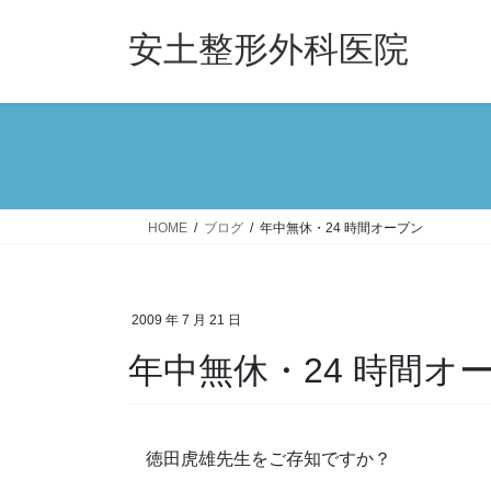
コ
ナ
ン
ビ
安土整形外科医院
テ
ゲ
ン
ー
ツ
シ
へ
ョ
ス
ン
キ
に
ッ
移
HOME
ブログ
年中無休・24 時間オープン
プ
動
2009 年 7 月 21 日
年中無休・24 時間オ
徳田虎雄先生をご存知ですか？