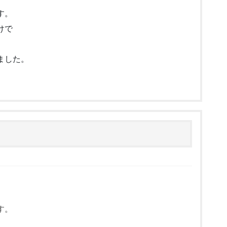
す。
けで
ました。
す。
。