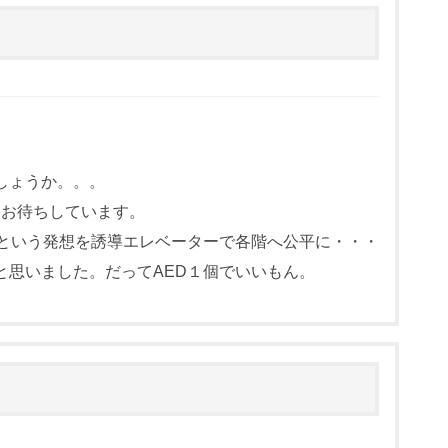
しょうか。。。
♪お待ちしています。
くという発想を誘導エレベーターで各階へ公平に・・・
と思いました。だってAED１個でいいもん。