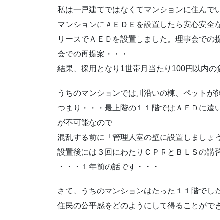
私は一戸建てではなくてマンションに住んでい
マンションにＡＥＤＥを設置したら安心安全
リースでＡＥＤを設置しました。理事会での
会での再提案・・・
結果、採用となり1世帯月当たり100円以内
うちのマンションでは川沿いの棟、ペットが
つまり・・・最上階の１１階ではＡＥＤに遠
が不可能なので
混乱する前に「管理人室の壁に設置しましょ
設置後には３回にわたりＣＰＲとＢＬＳの講
・・・１年前の話です・・・
さて、うちのマンションはたった１１階でし
住民の公平感をどのようにして得ることがで