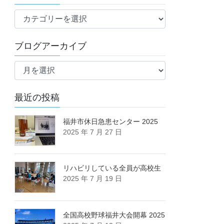
ブ
ロ
グ
ブログアーカイブ
カ
ブ
テ
ロ
ゴ
グ
リ
最近の投稿
ア
ー
ー
カ
福井市休日急患センター 2025
2025 年 7 月 27 日
イ
ブ
リハビリしている全員が高校生
2025 年 7 月 19 日
全国高校野球福井大会開幕 2025