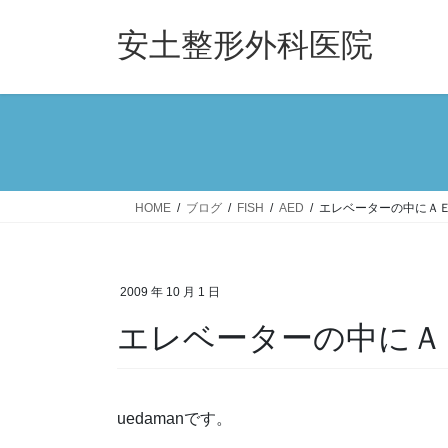
コ
ナ
ン
ビ
安土整形外科医院
テ
ゲ
ン
ー
ツ
シ
へ
ョ
ス
ン
キ
に
ッ
移
HOME
ブログ
FISH
AED
エレベーターの中にＡ
プ
動
2009 年 10 月 1 日
エレベーターの中にＡ
uedamanです。