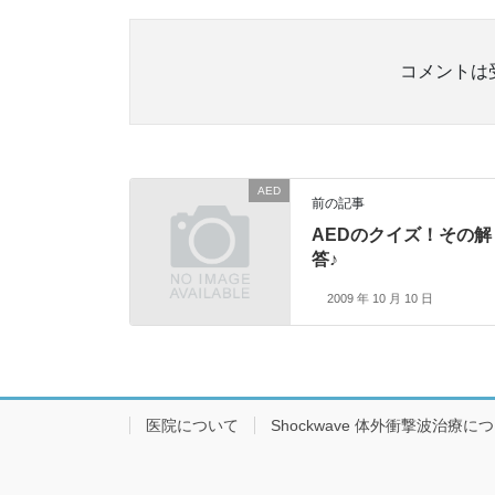
コメントは
AED
前の記事
AEDのクイズ！その解
答♪
2009 年 10 月 10 日
医院について
Shockwave 体外衝撃波治療に