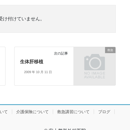
受け付けていません。
救急
次の記事
生体肝移植
2009 年 10 月 11 日
ついて
介護保険について
救急講習について
ブログ