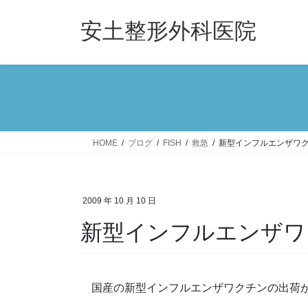
コ
ナ
ン
ビ
安土整形外科医院
テ
ゲ
ン
ー
ツ
シ
へ
ョ
ス
ン
キ
に
ッ
移
HOME
ブログ
FISH
救急
新型インフルエンザワ
プ
動
2009 年 10 月 10 日
新型インフルエンザワ
国産の新型インフルエンザワクチンの出荷が