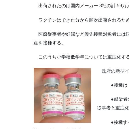
出荷されたのは国内メーカー 3社の計 59万
ワクチンはできた分から順次出荷されるため
医療従事者や妊婦など優先接種対象者には国
産を接種する。
このうち小学校低学年については重症化する
政府の新型イ
●接種は 10
●感染者の重
従事者と重症
●接種するか