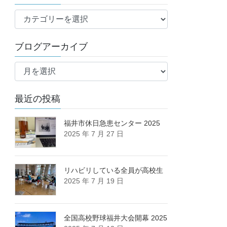
ブ
ロ
グ
ブログアーカイブ
カ
ブ
テ
ロ
ゴ
グ
リ
最近の投稿
ア
ー
ー
カ
福井市休日急患センター 2025
2025 年 7 月 27 日
イ
ブ
リハビリしている全員が高校生
2025 年 7 月 19 日
全国高校野球福井大会開幕 2025