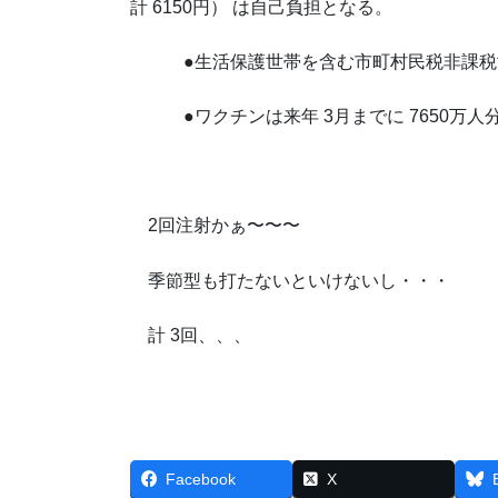
計 6150円） は自己負担となる。
●生活保護世帯を含む市町村民税非課税
●ワクチンは来年 3月までに 7650万人
2回注射かぁ〜〜〜
季節型も打たないといけないし・・・
計 3回、、、
Facebook
X