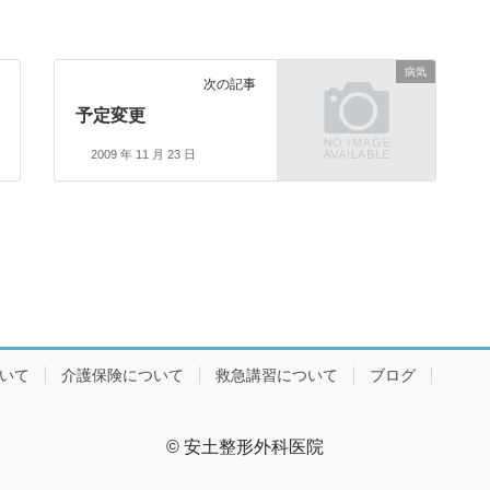
病気
次の記事
予定変更
2009 年 11 月 23 日
ついて
介護保険について
救急講習について
ブログ
© 安土整形外科医院