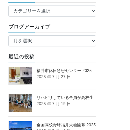
ブ
ロ
グ
ブログアーカイブ
カ
ブ
テ
ロ
ゴ
グ
リ
最近の投稿
ア
ー
ー
カ
福井市休日急患センター 2025
2025 年 7 月 27 日
イ
ブ
リハビリしている全員が高校生
2025 年 7 月 19 日
全国高校野球福井大会開幕 2025