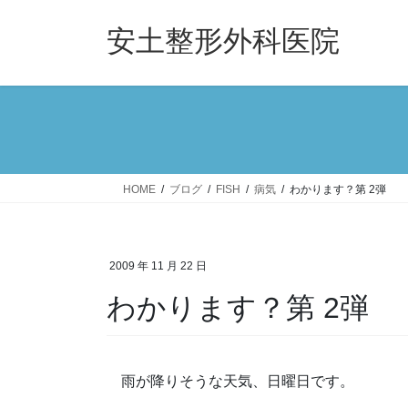
コ
ナ
ン
ビ
安土整形外科医院
テ
ゲ
ン
ー
ツ
シ
へ
ョ
ス
ン
キ
に
ッ
移
HOME
ブログ
FISH
病気
わかります？第 2弾
プ
動
2009 年 11 月 22 日
わかります？第 2弾
雨が降りそうな天気、日曜日です。