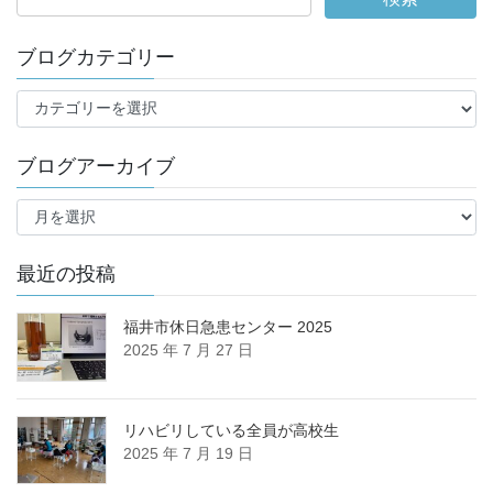
ブログカテゴリー
ブ
ロ
グ
ブログアーカイブ
カ
テ
ブ
ゴ
ロ
リ
グ
ー
ア
最近の投稿
ー
カ
福井市休日急患センター 2025
イ
2025 年 7 月 27 日
ブ
リハビリしている全員が高校生
2025 年 7 月 19 日