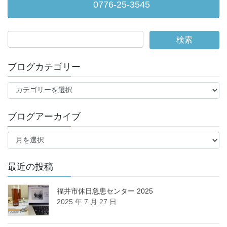
0776-25-3545
ブログカテゴリー
ブ
ロ
グ
ブログアーカイブ
カ
テ
ブ
ゴ
ロ
リ
グ
ー
ア
最近の投稿
ー
カ
福井市休日急患センター 2025
イ
2025 年 7 月 27 日
ブ