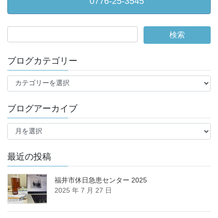
0776-25-3545
ブログカテゴリー
ブ
ロ
グ
ブログアーカイブ
カ
テ
ブ
ゴ
ロ
リ
グ
ー
ア
最近の投稿
ー
カ
福井市休日急患センター 2025
イ
2025 年 7 月 27 日
ブ