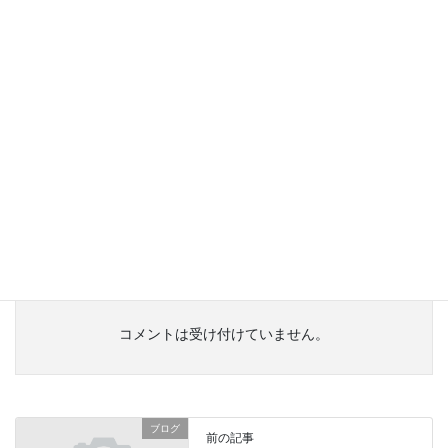
れもんさん
コメントありがとうございます。娘さんお誕生日おめでとう
ございます♪
お兄ちゃんが4歳、弟が1歳になりました。
お兄ちゃんは2歳の頃から心マとＡＥＤ操作のまね事をして
います。最初に覚えたアルファベットは「Ａ」「Ｅ」「Ｄ」
でした。
ＨＣＰはいつか受けて欲しいですね。自分でインストするの
が妙ですけど・・・
コメントは受け付けていません。
ブログ
前の記事