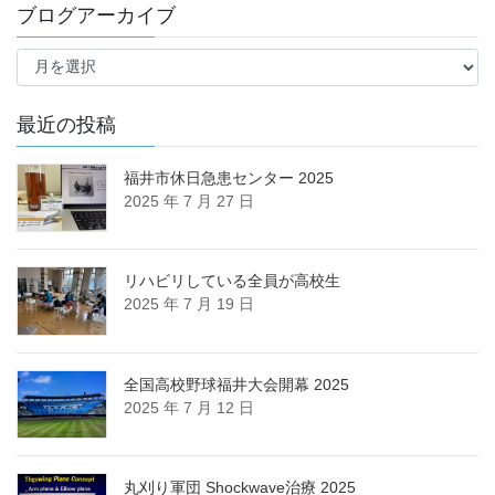
ブログアーカイブ
カ
テ
ブ
ゴ
ロ
リ
グ
ー
ア
最近の投稿
ー
カ
福井市休日急患センター 2025
イ
2025 年 7 月 27 日
ブ
リハビリしている全員が高校生
2025 年 7 月 19 日
全国高校野球福井大会開幕 2025
2025 年 7 月 12 日
丸刈り軍団 Shockwave治療 2025