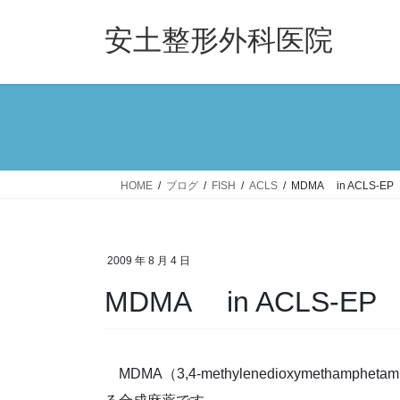
コ
ナ
ン
ビ
安土整形外科医院
テ
ゲ
ン
ー
ツ
シ
へ
ョ
ス
ン
キ
に
ッ
移
HOME
ブログ
FISH
ACLS
MDMA in ACLS-EP
プ
動
2009 年 8 月 4 日
MDMA in ACLS-EP
MDMA（3,4-methylenedioxymetha