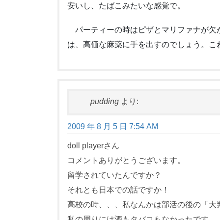
安いし、たばこみたいな感覚で。
パーティーの時はピザとマリファナが欠
は、高価な麻薬に手を出すのでしょう。こ
pudding
より:
2009 年 8 月 5 日 7:54 AM
doll playerさん
コメントありがとうございます。
留学されていたんですか？
それとも日本での話ですか！
高校の時、、、私なんかは部活の後の「大
私の周りには酒もタバコもなかったです。