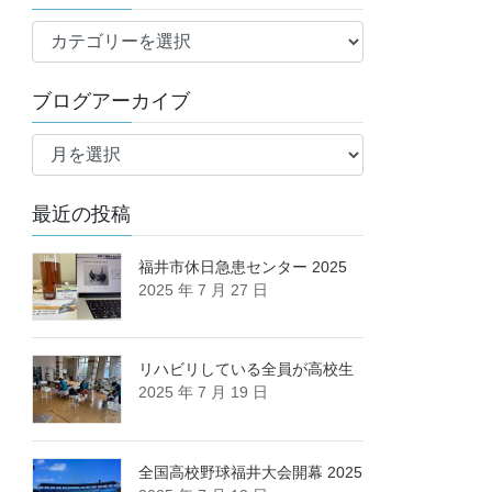
ブ
ロ
グ
ブログアーカイブ
カ
ブ
テ
ロ
ゴ
グ
リ
最近の投稿
ア
ー
ー
カ
福井市休日急患センター 2025
2025 年 7 月 27 日
イ
ブ
リハビリしている全員が高校生
2025 年 7 月 19 日
全国高校野球福井大会開幕 2025