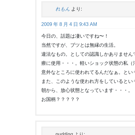
れもん
より:
2009 年 8 月 4 日 9:43 AM
今日の、話題は凄いですね〜！
当然ですが、ブツとは無縁の生活。
違法なもの。としての認識しかありません
療に使用・・・。軽いショック状態の私（
意外なところに使われてるんだなぁ。とい
また、このような使われ方をしているとい
朝から、放心状態となっています・・・。
お国柄？？？？？
pudding
より: