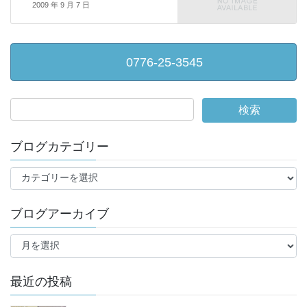
2009 年 9 月 7 日
0776-25-3545
ブログカテゴリー
ブ
ロ
グ
ブログアーカイブ
カ
テ
ブ
ゴ
ロ
リ
グ
ー
ア
最近の投稿
ー
カ