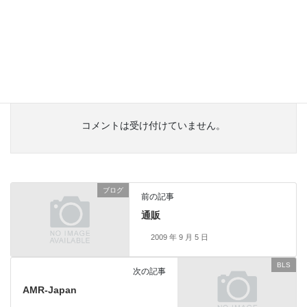
でも、なんかご飯粒が潰れてしまう様な気がします。
おばあちゃんの手が一番ですよ！
お孫さんにおいしいおにぎりを作って上げてください。
おばあちゃんのやさしい手で・・・
コメントは受け付けていません。
ブログ
前の記事
通販
2009 年 9 月 5 日
BLS
次の記事
AMR-Japan