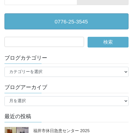
0776-25-3545
ブログカテゴリー
ブ
ロ
グ
ブログアーカイブ
カ
テ
ブ
ゴ
ロ
リ
グ
ー
ア
最近の投稿
ー
カ
福井市休日急患センター 2025